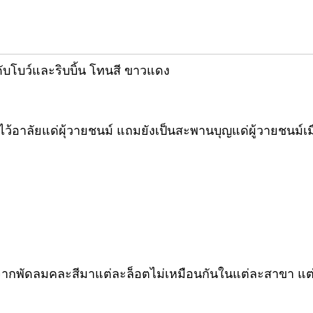
ดับโบว์และริบบิ้น โทนสี ขาวแดง
อาลัยแด่ผุ้วายชนม์ แถมยังเป็นสะพานบุญแด่ผู้วายชนม์เมื
งจากพัดลมคละสีมาแต่ละล็อตไม่เหมือนกันในแต่ละสาขา แต่