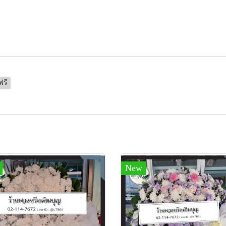
ฟรี
New