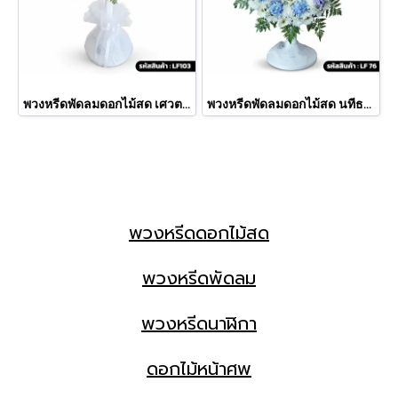
พวงหรีดพัดลมดอกไม้สด เศวต (LF103)
พวงหรีดพัดลมดอกไม้สด นทีธาร (LF76)
พวงหรีดดอกไม้สด
พวงหรีดพัดลม
พวงหรีดนาฬิกา
ดอกไม้หน้าศพ