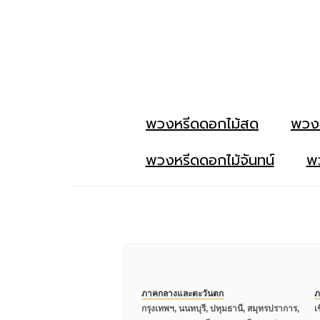
พวงหรีดดอกไม้สด
พวง
พวงหรีดดอกไม้จันทน์
พว
ภาคกลางและตะวันตก
ภ
กรุงเทพฯ, นนทบุรี, ปทุมธานี, สมุทรปราการ,
เ