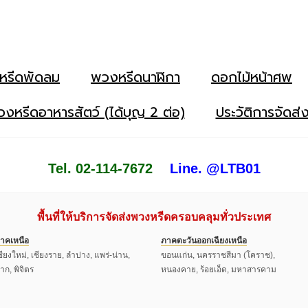
หรีดพัดลม
พวงหรีดนาฬิกา
ดอกไม้หน้าศพ
งหรีดอาหารสัตว์ (ได้บุญ 2 ต่อ)
ประวัติการจัดส่
Tel. 02-114-7672
Line. @LTB01
พื้นที่ให้บริการจัดส่งพวงหรีดครอบคลุมทั่วประเทศ
าคเหนือ
ภาคตะวันออกเฉียงเหนือ
ชียงใหม่, เชียงราย, ลำปาง, แพร่-น่าน,
ขอนแก่น, นครราชสีมา (โคราช),
าก, พิจิตร
หนองคาย, ร้อยเอ็ด, มหาสารคาม