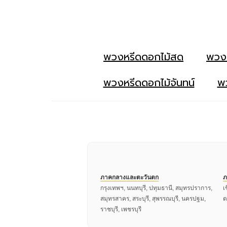
พวงหรีดดอกไม้สด
พวง
พวงหรีดดอกไม้จันทน์
พว
ภาคกลางและตะวันตก
ภ
กรุงเทพฯ, นนทบุรี, ปทุมธานี, สมุทรปราการ,
เ
สมุทรสาคร, สระบุรี, สุพรรณบุรี, นครปฐม,
ต
ราชบุรี, เพชรบุรี