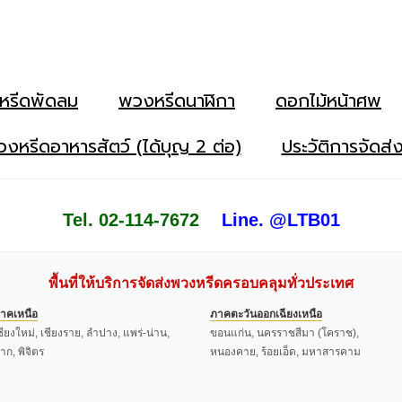
หรีดพัดลม
พวงหรีดนาฬิกา
ดอกไม้หน้าศพ
งหรีดอาหารสัตว์ (ได้บุญ 2 ต่อ)
ประวัติการจัดส่
Tel. 02-114-7672
Line. @LTB01
พื้นที่ให้บริการจัดส่งพวงหรีดครอบคลุมทั่วประเทศ
าคเหนือ
ภาคตะวันออกเฉียงเหนือ
ชียงใหม่, เชียงราย, ลำปาง, แพร่-น่าน,
ขอนแก่น, นครราชสีมา (โคราช),
าก, พิจิตร
หนองคาย, ร้อยเอ็ด, มหาสารคาม