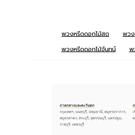
พวงหรีดดอกไม้สด
พวง
พวงหรีดดอกไม้จันทน์
พว
ภาคกลางและตะวันตก
ภ
กรุงเทพฯ, นนทบุรี, ปทุมธานี, สมุทรปราการ,
เ
สมุทรสาคร, สระบุรี, สุพรรณบุรี, นครปฐม,
ต
ราชบุรี, เพชรบุรี