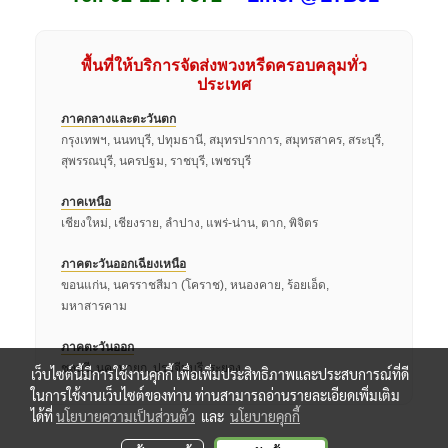
พื้นที่ให้บริการจัดส่งพวงหรีดครอบคลุมทั่ว
ประเทศ
ภาคกลางและตะวันตก
กรุงเทพฯ, นนทบุรี, ปทุมธานี, สมุทรปราการ, สมุทรสาคร, สระบุรี,
สุพรรณบุรี, นครปฐม, ราชบุรี, เพชรบุรี
ภาคเหนือ
เชียงใหม่, เชียงราย, ลำปาง, แพร่-น่าน, ตาก, พิจิตร
ภาคตะวันออกเฉียงเหนือ
ขอนแก่น, นครราชสีมา (โคราช), หนองคาย, ร้อยเอ็ด,
มหาสารคาม
ภาคตะวันออก
ชลบุรี, นครนายก, ปราจีนบุรี, ระยอง
เว็บไซต์นี้มีการใช้งานคุกกี้ เพื่อเพิ่มประสิทธิภาพและประสบการณ์ที่ดี
ในการใช้งานเว็บไซต์ของท่าน ท่านสามารถอ่านรายละเอียดเพิ่มเติม
ได้ที่
นโยบายความเป็นส่วนตัว
และ
นโยบายคุกกี้