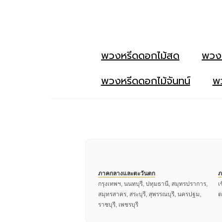
พวงหรีดดอกไม้สด
พวง
พวงหรีดดอกไม้จันทน์
พว
ภาคกลางและตะวันตก
ภ
กรุงเทพฯ, นนทบุรี, ปทุมธานี, สมุทรปราการ,
เ
สมุทรสาคร, สระบุรี, สุพรรณบุรี, นครปฐม,
ต
ราชบุรี, เพชรบุรี