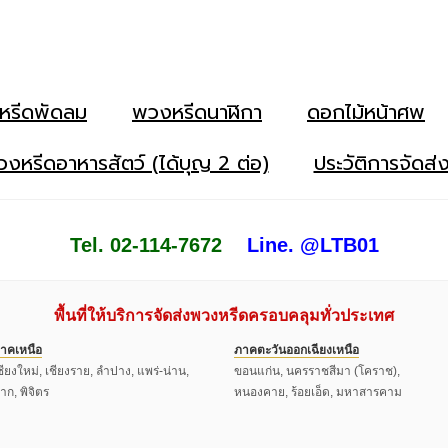
หรีดพัดลม
พวงหรีดนาฬิกา
ดอกไม้หน้าศพ
งหรีดอาหารสัตว์ (ได้บุญ 2 ต่อ)
ประวัติการจัดส่
Tel. 02-114-7672
Line. @LTB01
พื้นที่ให้บริการจัดส่งพวงหรีดครอบคลุมทั่วประเทศ
าคเหนือ
ภาคตะวันออกเฉียงเหนือ
ชียงใหม่, เชียงราย, ลำปาง, แพร่-น่าน,
ขอนแก่น, นครราชสีมา (โคราช),
าก, พิจิตร
หนองคาย, ร้อยเอ็ด, มหาสารคาม