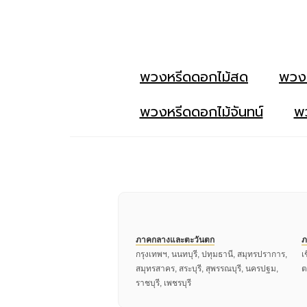
พวงหรีดดอกไม้สด
พวง
พวงหรีดดอกไม้จันทน์
พว
ภาคกลางและตะวันตก
ภ
กรุงเทพฯ, นนทบุรี, ปทุมธานี, สมุทรปราการ,
เ
สมุทรสาคร, สระบุรี, สุพรรณบุรี, นครปฐม,
ต
ราชบุรี, เพชรบุรี