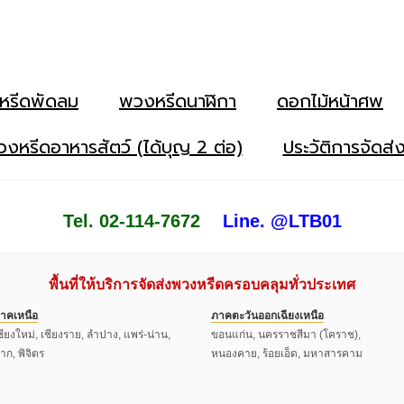
หรีดพัดลม
พวงหรีดนาฬิกา
ดอกไม้หน้าศพ
งหรีดอาหารสัตว์ (ได้บุญ 2 ต่อ)
ประวัติการจัดส่
Tel. 02-114-7672
Line. @LTB01
พื้นที่ให้บริการจัดส่งพวงหรีดครอบคลุมทั่วประเทศ
าคเหนือ
ภาคตะวันออกเฉียงเหนือ
ชียงใหม่, เชียงราย, ลำปาง, แพร่-น่าน,
ขอนแก่น, นครราชสีมา (โคราช),
าก, พิจิตร
หนองคาย, ร้อยเอ็ด, มหาสารคาม