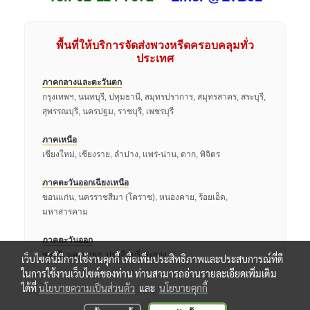
พื้นที่ให้บริการจัดส่งพวงหรีดครอบคลุมทั่ว
ประเทศ
ภาคกลางและตะวันตก
กรุงเทพฯ, นนทบุรี, ปทุมธานี, สมุทรปราการ, สมุทรสาคร, สระบุรี,
สุพรรณบุรี, นครปฐม, ราชบุรี, เพชรบุรี
ภาคเหนือ
เชียงใหม่, เชียงราย, ลำปาง, แพร่-น่าน, ตาก, พิจิตร
ภาคตะวันออกเฉียงเหนือ
ขอนแก่น, นครราชสีมา (โคราช), หนองคาย, ร้อยเอ็ด,
มหาสารคาม
ภาคตะวันออก
ชลบุรี, นครนายก, ปราจีนบุรี, ระยอง
เว็บไซต์นี้มีการใช้งานคุกกี้ เพื่อเพิ่มประสิทธิภาพและประสบการณ์ที่ดี
ในการใช้งานเว็บไซต์ของท่าน ท่านสามารถอ่านรายละเอียดเพิ่มเติม
ได้ที่
นโยบายความเป็นส่วนตัว
และ
นโยบายคุกกี้