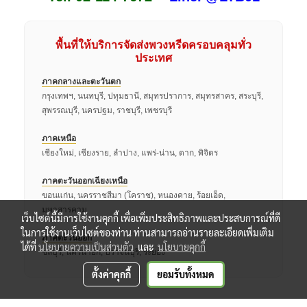
พื้นที่ให้บริการจัดส่งพวงหรีดครอบคลุมทั่ว
ประเทศ
ภาคกลางและตะวันตก
กรุงเทพฯ, นนทบุรี, ปทุมธานี, สมุทรปราการ, สมุทรสาคร, สระบุรี,
สุพรรณบุรี, นครปฐม, ราชบุรี, เพชรบุรี
ภาคเหนือ
เชียงใหม่, เชียงราย, ลำปาง, แพร่-น่าน, ตาก, พิจิตร
ภาคตะวันออกเฉียงเหนือ
ขอนแก่น, นครราชสีมา (โคราช), หนองคาย, ร้อยเอ็ด,
มหาสารคาม
เว็บไซต์นี้มีการใช้งานคุกกี้ เพื่อเพิ่มประสิทธิภาพและประสบการณ์ที่ดี
ในการใช้งานเว็บไซต์ของท่าน ท่านสามารถอ่านรายละเอียดเพิ่มเติม
ภาคตะวันออก
ได้ที่
นโยบายความเป็นส่วนตัว
และ
นโยบายคุกกี้
ชลบุรี, นครนายก, ปราจีนบุรี, ระยอง
ตั้งค่าคุกกี้
ยอมรับทั้งหมด