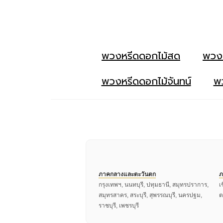
พวงหรีดดอกไม้สด
พวง
พวงหรีดดอกไม้จันทน์
พว
ภาคกลางและตะวันตก
ภ
กรุงเทพฯ, นนทบุรี, ปทุมธานี, สมุทรปราการ,
เ
สมุทรสาคร, สระบุรี, สุพรรณบุรี, นครปฐม,
ต
ราชบุรี, เพชรบุรี