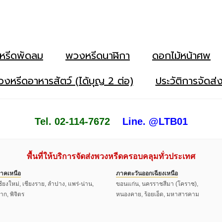
หรีดพัดลม
พวงหรีดนาฬิกา
ดอกไม้หน้าศพ
งหรีดอาหารสัตว์ (ได้บุญ 2 ต่อ)
ประวัติการจัดส่
Tel. 02-114-7672
Line. @LTB01
พื้นที่ให้บริการจัดส่งพวงหรีดครอบคลุมทั่วประเทศ
าคเหนือ
ภาคตะวันออกเฉียงเหนือ
ชียงใหม่, เชียงราย, ลำปาง, แพร่-น่าน,
ขอนแก่น, นครราชสีมา (โคราช),
าก, พิจิตร
หนองคาย, ร้อยเอ็ด, มหาสารคาม