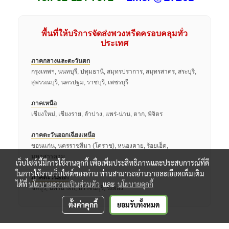
พื้นที่ให้บริการจัดส่งพวงหรีดครอบคลุมทั่ว
ประเทศ
ภาคกลางและตะวันตก
กรุงเทพฯ, นนทบุรี, ปทุมธานี, สมุทรปราการ, สมุทรสาคร, สระบุรี,
สุพรรณบุรี, นครปฐม, ราชบุรี, เพชรบุรี
ภาคเหนือ
เชียงใหม่, เชียงราย, ลำปาง, แพร่-น่าน, ตาก, พิจิตร
ภาคตะวันออกเฉียงเหนือ
ขอนแก่น, นครราชสีมา (โคราช), หนองคาย, ร้อยเอ็ด,
มหาสารคาม
เว็บไซต์นี้มีการใช้งานคุกกี้ เพื่อเพิ่มประสิทธิภาพและประสบการณ์ที่ดี
ในการใช้งานเว็บไซต์ของท่าน ท่านสามารถอ่านรายละเอียดเพิ่มเติม
ภาคตะวันออก
ได้ที่
นโยบายความเป็นส่วนตัว
และ
นโยบายคุกกี้
ชลบุรี, นครนายก, ปราจีนบุรี, ระยอง
ตั้งค่าคุกกี้
ยอมรับทั้งหมด