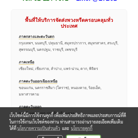
พื้นที่ให้บริการจัดส่งพวงหรีดครอบคลุมทั่ว
ประเทศ
ภาคกลางและตะวันตก
กรุงเทพฯ, นนทบุรี, ปทุมธานี, สมุทรปราการ, สมุทรสาคร, สระบุรี,
สุพรรณบุรี, นครปฐม, ราชบุรี, เพชรบุรี
ภาคเหนือ
เชียงใหม่, เชียงราย, ลำปาง, แพร่-น่าน, ตาก, พิจิตร
ภาคตะวันออกเฉียงเหนือ
ขอนแก่น, นครราชสีมา (โคราช), หนองคาย, ร้อยเอ็ด,
มหาสารคาม
ภาคตะวันออก
ชลบุรี, นครนายก, ปราจีนบุรี, ระยอง
เว็บไซต์นี้มีการใช้งานคุกกี้ เพื่อเพิ่มประสิทธิภาพและประสบการณ์ที่ดี
ในการใช้งานเว็บไซต์ของท่าน ท่านสามารถอ่านรายละเอียดเพิ่มเติม
ได้ที่
นโยบายความเป็นส่วนตัว
และ
นโยบายคุกกี้