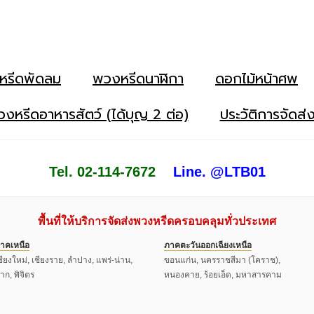
หรีดพัดลม
พวงหรีดนาฬิกา
ดอกไม้หน้าศพ
งหรีดอาหารสัตว์ (ได้บุญ 2 ต่อ)
ประวัติการจัดส่
Tel. 02-114-7672
Line. @LTB01
พื้นที่ให้บริการจัดส่งพวงหรีดครอบคลุมทั่วประเทศ
าคเหนือ
ภาคตะวันออกเฉียงเหนือ
ชียงใหม่, เชียงราย, ลำปาง, แพร่-น่าน,
ขอนแก่น, นครราชสีมา (โคราช),
าก, พิจิตร
หนองคาย, ร้อยเอ็ด, มหาสารคาม