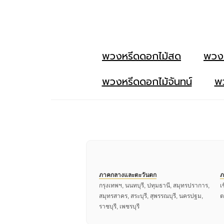
พวงหรีดดอกไม้สด
พวง
พวงหรีดดอกไม้จันทน์
พว
ภาคกลางและตะวันตก
ภ
กรุงเทพฯ, นนทบุรี, ปทุมธานี, สมุทรปราการ,
เ
สมุทรสาคร, สระบุรี, สุพรรณบุรี, นครปฐม,
ต
ราชบุรี, เพชรบุรี