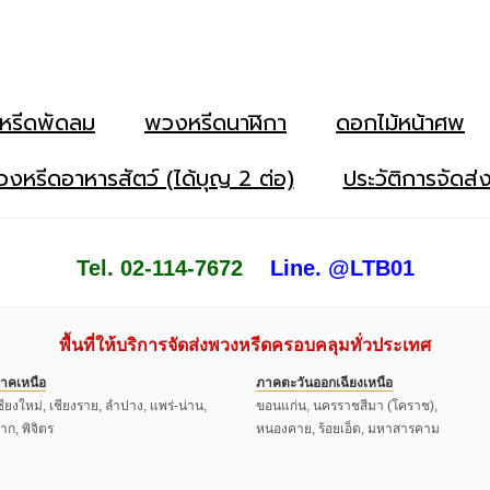
หรีดพัดลม
พวงหรีดนาฬิกา
ดอกไม้หน้าศพ
งหรีดอาหารสัตว์ (ได้บุญ 2 ต่อ)
ประวัติการจัดส่
Tel. 02-114-7672
Line. @LTB01
พื้นที่ให้บริการจัดส่งพวงหรีดครอบคลุมทั่วประเทศ
าคเหนือ
ภาคตะวันออกเฉียงเหนือ
ชียงใหม่, เชียงราย, ลำปาง, แพร่-น่าน,
ขอนแก่น, นครราชสีมา (โคราช),
าก, พิจิตร
หนองคาย, ร้อยเอ็ด, มหาสารคาม