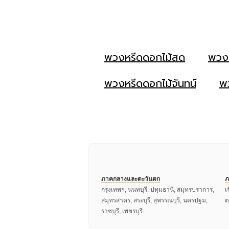
พวงหรีดดอกไม้สด
พวง
พวงหรีดดอกไม้จันทน์
พว
ภาคกลางและตะวันตก
ภ
กรุงเทพฯ, นนทบุรี, ปทุมธานี, สมุทรปราการ,
เ
สมุทรสาคร, สระบุรี, สุพรรณบุรี, นครปฐม,
ต
ราชบุรี, เพชรบุรี