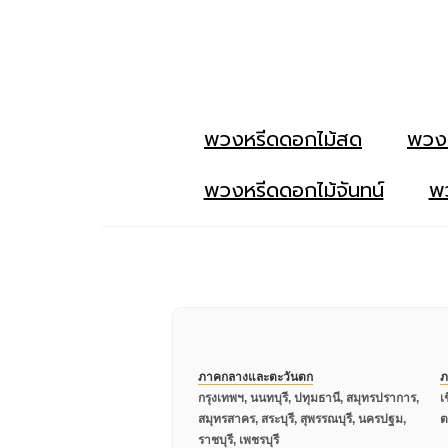
พวงหรีดดอกไม้สด
พวง
พวงหรีดดอกไม้จันทน์
พว
ภาคกลางและตะวันตก
ภ
กรุงเทพฯ, นนทบุรี, ปทุมธานี, สมุทรปราการ,
เ
สมุทรสาคร, สระบุรี, สุพรรณบุรี, นครปฐม,
ต
ราชบุรี, เพชรบุรี