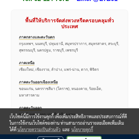
พื้นที่ให้บริการจัดส่งพวงหรีดครอบคลุมทั่ว
ประเทศ
ภาคกลางและตะวันตก
กรุงเทพฯ, นนทบุรี, ปทุมธานี, สมุทรปราการ, สมุทรสาคร, สระบุรี,
สุพรรณบุรี, นครปฐม, ราชบุรี, เพชรบุรี
ภาคเหนือ
เชียงใหม่, เชียงราย, ลำปาง, แพร่-น่าน, ตาก, พิจิตร
ภาคตะวันออกเฉียงเหนือ
ขอนแก่น, นครราชสีมา (โคราช), หนองคาย, ร้อยเอ็ด,
มหาสารคาม
ภาคตะวันออก
ชลบุรี, นครนายก, ปราจีนบุรี, ระยอง
เว็บไซต์นี้มีการใช้งานคุกกี้ เพื่อเพิ่มประสิทธิภาพและประสบการณ์ที่ดี
ในการใช้งานเว็บไซต์ของท่าน ท่านสามารถอ่านรายละเอียดเพิ่มเติม
ได้ที่
นโยบายความเป็นส่วนตัว
และ
นโยบายคุกกี้