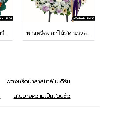
พวงหรีดดอกไม้สด วนารี (LM34)
พวงหรีดดอกไม้สด นวลอนงค์ (LM33)
พวงหรีดมาลาสไตล์โมเดิร์น
ง
นโยบายความเป็นส่วนตัว