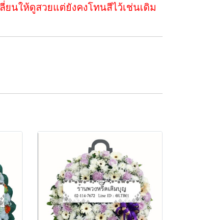
่ยนให้ดูสวยแต่ยังคงโทนสีไว้เช่นเดิม