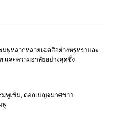
และชมพูหลากหลายเฉดสีอย่างหรูหราและ
พ และความอาลัยอย่างสุดซึ้ง
่นสีชมพูเข้ม, ดอกเบญจมาศขาว
มพู