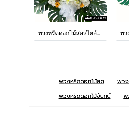
พวงหรีดดอกไม้สดสไตล์โมเดิร์น จันทรประภา (LM32)
พวงหรีดดอกไม้สด
พวง
พวงหรีดดอกไม้จันทน์
พว