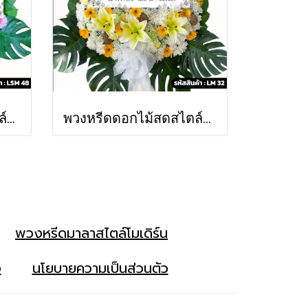
พวงหรีดดอกไม้สดสไตล์โมเดิร์น กานดา (LSM48)
พวงหรีดดอกไม้สดสไตล์โมเดิร์น จันทรประภา (LM32)
พวงหรีดมาลาสไตล์โมเดิร์น
ง
นโยบายความเป็นส่วนตัว