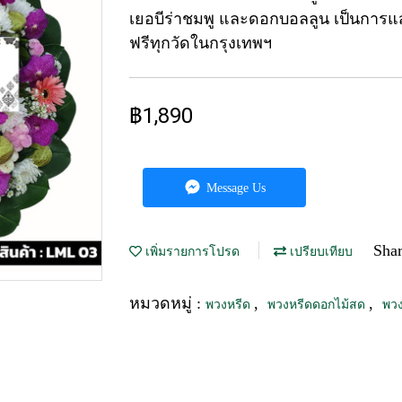
เยอบีร่าชมพู และดอกบอลลูน เป็นการแ
ฟรีทุกวัดในกรุงเทพฯ
฿1,890
Message Us
Sha
เพิ่มรายการโปรด
เปรียบเทียบ
หมวดหมู่ :
,
,
พวงหรีด
พวงหรีดดอกไม้สด
พวง