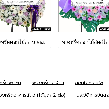
พวงหรีดดอกไม้สด นวลอนงค์ (LM33)
หรีดพัดลม
พวงหรีดนาฬิกา
ดอกไม้หน้าศพ
งหรีดอาหารสัตว์ (ได้บุญ 2 ต่อ)
ประวัติการจัดส่