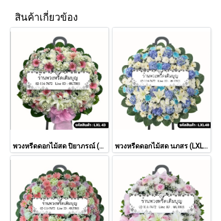
สินค้าเกี่ยวข้อง
พวงหรีดดอกไม้สด ปิยาภรณ์ (LXL43)
พวงหรีดดอกไม้สด นภสร (LXL 48)