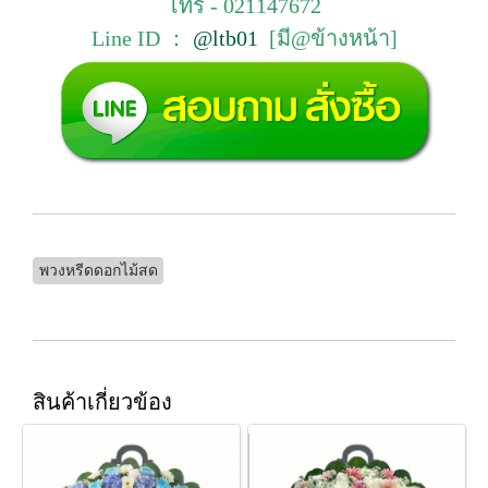
โทร - 021147672
Line ID ：
@ltb01
[มี@ข้างหน้า]
พวงหรีดดอกไม้สด
สินค้าเกี่ยวข้อง