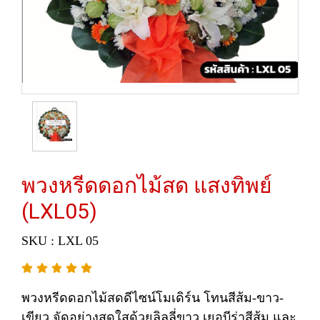
พวงหรีดดอกไม้สด แสงทิพย์
(LXL05)
SKU : LXL 05
พวงหรีดดอกไม้สดดีไซน์โมเดิร์น โทนสีส้ม-ขาว-
เขียว จัดอย่างสดใสด้วยลิลลี่ขาว เยอบีร่าสีส้ม และ