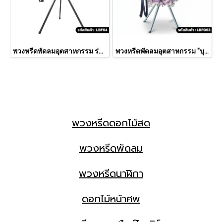
พวงหรีดพัดลมอุตสาหกรรม ร่มรื่น (LBF64)
พวงหรีดพัดลมอุตสาหกรรม "บุหงารำไพ" (LBF 063)
พวงหรีดดอกไม้สด
พวงหรีดพัดลม
พวงหรีดนาฬิกา
ดอกไม้หน้าศพ