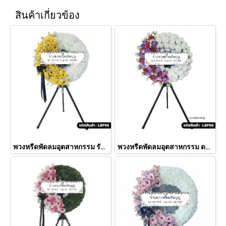
สินค้าเกี่ยวข้อง
พวงหรีดพัดลมอุตสาหกรรม รัศมี (LBF65)
พวงหรีดพัดลมอุตสาหกรรม ดอกไม้ประดิษฐ์ มณีทิพย์ (LBF66)