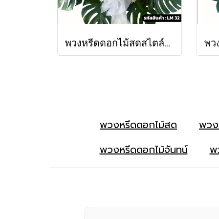
พวงหรีดดอกไม้สดสไตล์โมเดิร์น จันทรประภา (LM32)
พวงหรีดดอกไม้สด
พวง
พวงหรีดดอกไม้จันทน์
พว