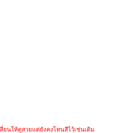
่ยนให้ดูสวยแต่ยังคงโทนสีไว้เช่นเดิม