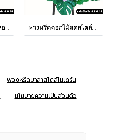
พวงหรีดดอกไม้สด นวลอนงค์ (LM33)
พวงหรีดดอกไม้สดสไตล์โมเดิร์น กานดา (LSM48)
พวงหรีดมาลาสไตล์โมเดิร์น
ง
นโยบายความเป็นส่วนตัว