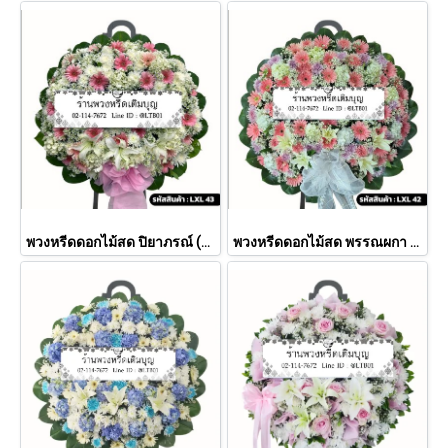
พวงหรีดดอกไม้สด ปิยาภรณ์ (LXL43)
พวงหรีดดอกไม้สด พรรณผกา (LXL42)