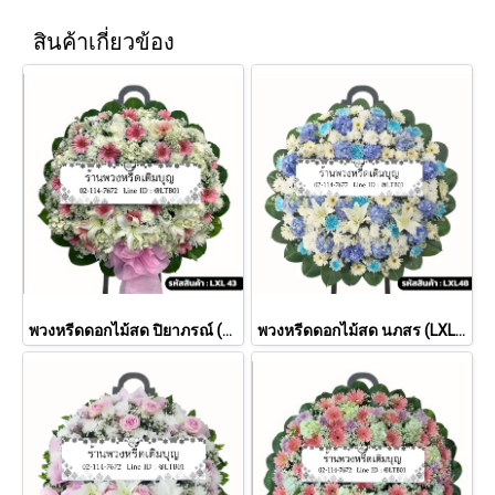
สินค้าเกี่ยวข้อง
พวงหรีดดอกไม้สด ปิยาภรณ์ (LXL43)
พวงหรีดดอกไม้สด นภสร (LXL 48)