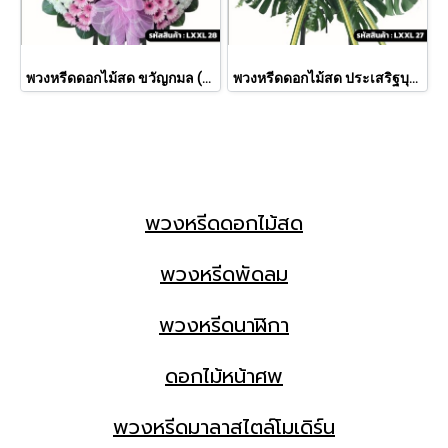
พวงหรีดดอกไม้สด ขวัญกมล (LXXL 28)
พวงหรีดดอกไม้สด ประเสริฐบุปผา (LXXL27)
พวงหรีดดอกไม้สด
พวงหรีดพัดลม
พวงหรีดนาฬิกา
ดอกไม้หน้าศพ
พวงหรีดมาลาสไตล์โมเดิร์น