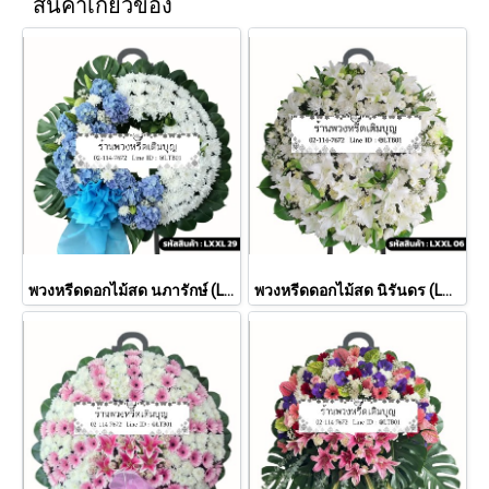
สินค้าเกี่ยวข้อง
พวงหรีดดอกไม้สด นภารักษ์ (LXXL 29)
พวงหรีดดอกไม้สด นิรันดร (LXXL06)