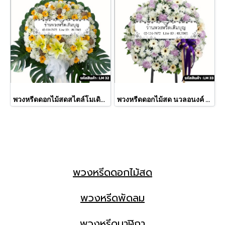
พวงหรีดดอกไม้สดสไตล์โมเดิร์น จันทรประภา (LM32)
พวงหรีดดอกไม้สด นวลอนงค์ (LM33)
พวงหรีดดอกไม้สด
พวงหรีดพัดลม
พวงหรีดนาฬิกา