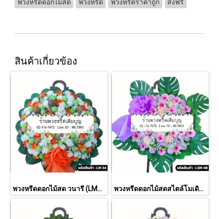
พวงหรีดดอกไม้สด
พวงหรีด
พวงหรีดราคาถูก
ส่งฟรี
สินค้าเกี่ยวข้อง
พวงหรีดดอกไม้สด วนารี (LM34)
พวงหรีดดอกไม้สดสไตล์โมเดิร์น กานดา (LSM48)