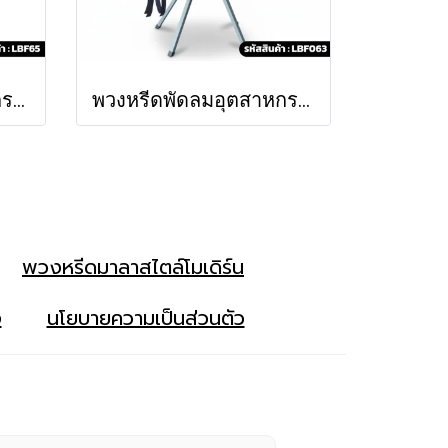
พวงหรีดพัดลมอุตสาหกรรม รัศมี (LBF65)
พวงหรีดพัดลมอุตสาหกรรม "บุหงารำไพ" (LBF 063)
พวงหรีดมาลาสไตล์โมเดิร์น
ง
นโยบายความเป็นส่วนตัว