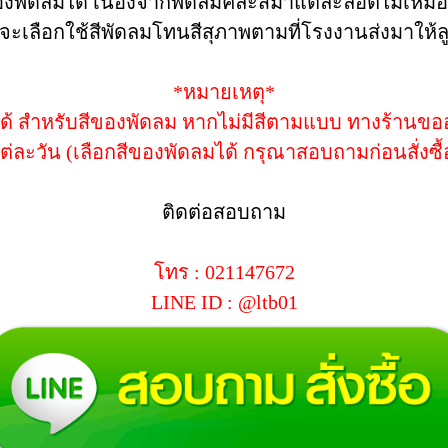
งพัดลมได้ เนื่องจากพัดลมคละสีมาแต่ละล็อตไม่เหมื
จะเลือกใช้สีพัดลมโทนสีสุภาพตามที่โรงงานส่งมาให้ล
*หมายเหตุ*
้ สำหรับสีของพัดลม หากไม่มีสีตามแบบ ทางร้านขอ
ต่ละวัน (เลือกสีของพัดลมได้ กรุณาสอบถามก่อนสั่งซื้
ติดต่อสอบถาม
โทร : 021147672
LINE ID : @ltb01