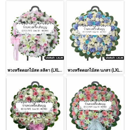
พวงหรีดดอกไม้สด ลลิตา (LXL49)
พวงหรีดดอกไม้สด นภสร (LXL 48)