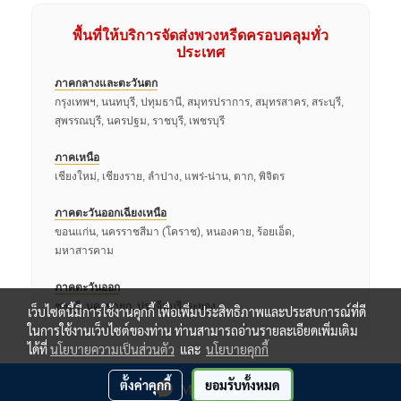
พื้นที่ให้บริการจัดส่งพวงหรีดครอบคลุมทั่ว
ประเทศ
ภาคกลางและตะวันตก
กรุงเทพฯ, นนทบุรี, ปทุมธานี, สมุทรปราการ, สมุทรสาคร, สระบุรี,
สุพรรณบุรี, นครปฐม, ราชบุรี, เพชรบุรี
ภาคเหนือ
เชียงใหม่, เชียงราย, ลำปาง, แพร่-น่าน, ตาก, พิจิตร
ภาคตะวันออกเฉียงเหนือ
ขอนแก่น, นครราชสีมา (โคราช), หนองคาย, ร้อยเอ็ด,
มหาสารคาม
ภาคตะวันออก
ชลบุรี, นครนายก, ปราจีนบุรี, ระยอง
เว็บไซต์นี้มีการใช้งานคุกกี้ เพื่อเพิ่มประสิทธิภาพและประสบการณ์ที่ดี
ในการใช้งานเว็บไซต์ของท่าน ท่านสามารถอ่านรายละเอียดเพิ่มเติม
ได้ที่
นโยบายความเป็นส่วนตัว
และ
นโยบายคุกกี้
ตั้งค่าคุกกี้
ยอมรับทั้งหมด
Message Us