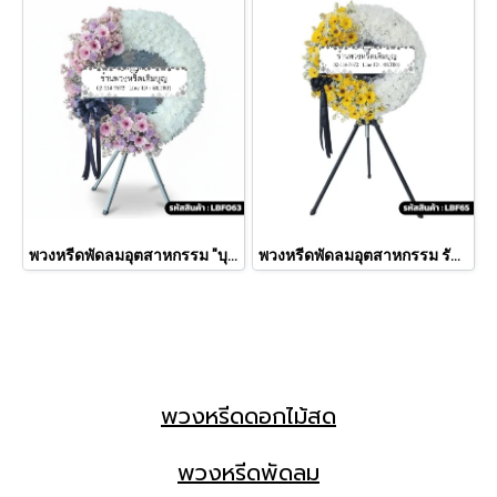
พวงหรีดพัดลมอุตสาหกรรม "บุหงารำไพ" (LBF 063)
พวงหรีดพัดลมอุตสาหกรรม รัศมี (LBF65)
พวงหรีดดอกไม้สด
พวงหรีดพัดลม