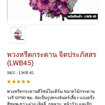
พวงหรีดกระดาน จิตประภัสสร
(LWB45)
SKU : LWB 45
พวงหรีดกระดานดีไซน์โมเดิร์น ขนาดไม้กระดาน
วงรี 60*80 ซม. จัดเป็นรูปทรงจันทร์เสี้ยว แบ่งครึ่ง
สีชมพู-ขาว-ม่วง (ลิลลี่, กุหลาบ, หน้าวัว) และอีก