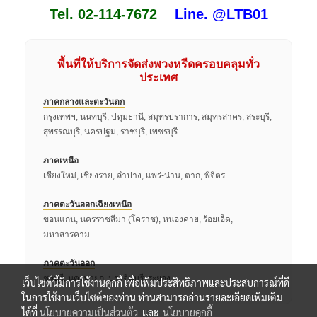
Tel. 02-114-7672
Line. @LTB01
พื้นที่ให้บริการจัดส่งพวงหรีดครอบคลุมทั่ว
ประเทศ
ภาคกลางและตะวันตก
กรุงเทพฯ, นนทบุรี, ปทุมธานี, สมุทรปราการ, สมุทรสาคร, สระบุรี,
สุพรรณบุรี, นครปฐม, ราชบุรี, เพชรบุรี
ภาคเหนือ
เชียงใหม่, เชียงราย, ลำปาง, แพร่-น่าน, ตาก, พิจิตร
ภาคตะวันออกเฉียงเหนือ
ขอนแก่น, นครราชสีมา (โคราช), หนองคาย, ร้อยเอ็ด,
มหาสารคาม
ภาคตะวันออก
ชลบุรี, นครนายก, ปราจีนบุรี, ระยอง
เว็บไซต์นี้มีการใช้งานคุกกี้ เพื่อเพิ่มประสิทธิภาพและประสบการณ์ที่ดี
ในการใช้งานเว็บไซต์ของท่าน ท่านสามารถอ่านรายละเอียดเพิ่มเติม
ได้ที่
นโยบายความเป็นส่วนตัว
และ
นโยบายคุกกี้