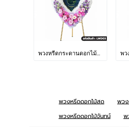
พวงหรีดกระดานดอกไม้สด พชรมาลา โทนสีขาว-ชมพู-ม่วง (LWD03)
พวงหรีดดอกไม้สด
พวง
พวงหรีดดอกไม้จันทน์
พว