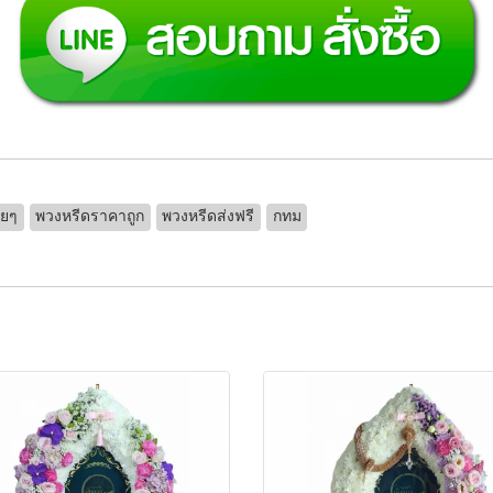
วยๆ
พวงหรีดราคาถูก
พวงหรีดส่งฟรี
กทม