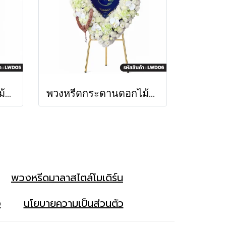
พวงหรีดกระดานดอกไม้สด พชรมาลา โทนสีขาว-ชมพู-ม่วงอ่อน (LWD05)
พวงหรีดกระดานดอกไม้สด พชรมาลา โทนสีขาวล้วน (LWD06)
พวงหรีดมาลาสไตล์โมเดิร์น
ง
นโยบายความเป็นส่วนตัว