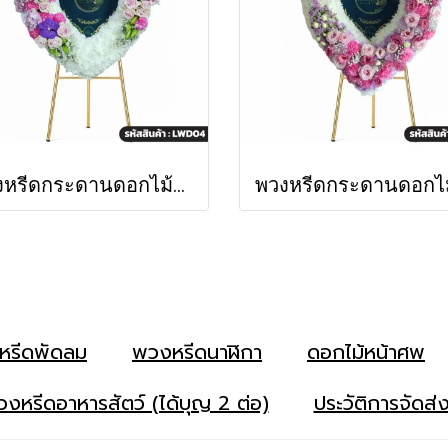
พวงหรีดกระดานดอกไม้สด พชรมาลา โทนสีขาว-ชมพู-ม่วงเข้ม ประดับแวนด้า (LWD04)
หรีดพัดลม
พวงหรีดนาฬิกา
ดอกไม้หน้าศพ
งหรีดอาหารสัตว์ (ได้บุญ 2 ต่อ)
ประวัติการจัดส่