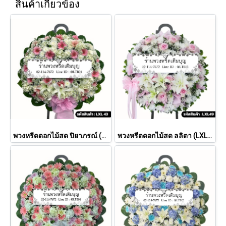
สินค้าเกี่ยวข้อง
พวงหรีดดอกไม้สด ปิยาภรณ์ (LXL43)
พวงหรีดดอกไม้สด ลลิตา (LXL49)