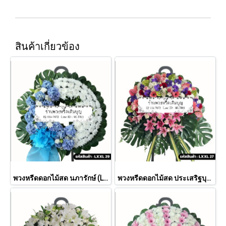
สินค้าเกี่ยวข้อง
พวงหรีดดอกไม้สด นภารักษ์ (LXXL 29)
พวงหรีดดอกไม้สด ประเสริฐบุปผา (LXXL27)