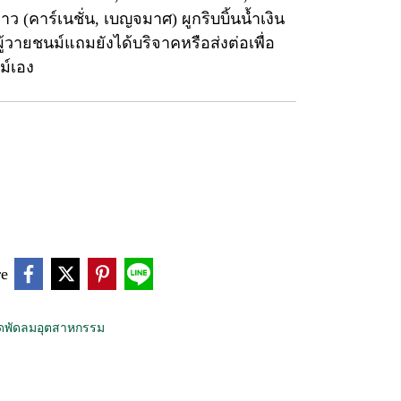
 (คาร์เนชั่น, เบญจมาศ) ผูกริบบิ้นน้ำเงิน
วายชนม์แถมยังได้บริจาคหรือส่งต่อเพื่อ
ม์เอง
re
ดพัดลมอุตสาหกรรม