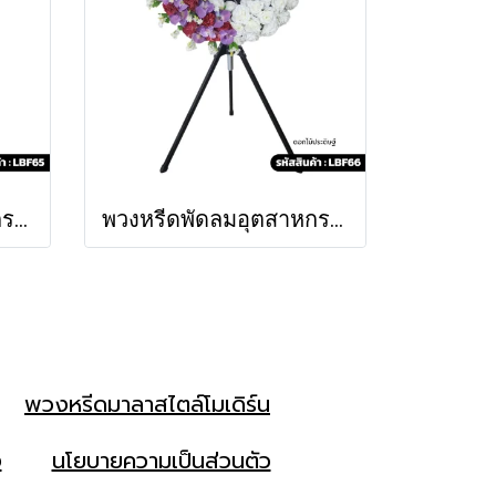
พวงหรีดพัดลมอุตสาหกรรม รัศมี (LBF65)
พวงหรีดพัดลมอุตสาหกรรม ดอกไม้ประดิษฐ์ มณีทิพย์ (LBF66)
พวงหรีดมาลาสไตล์โมเดิร์น
ง
นโยบายความเป็นส่วนตัว