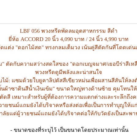
LBF 056 พวงหรีดพัดลมอุตสาหกรรม สีดำ
ยี่ห้อ ACCORD 20 นิ้ว 4,090 บาท / 24 นิ้ว 4,990 บาท
ัดแต่ง "ดอกไม้สด" ทรงกลมเต็มวง เน้นคู่สีตัดกันที่โดดเ
เข้ม" ตัดกับความสว่างสดใสของ "ดอกเบญจมาศ/เยอบีร่าสีเหลื
พวงหรีดดูมีพลังและน่าสนใจ
บไม้: แซมด้วยใบยูคาลิปตัสสีเขียวหม่นเพื่อผสานสีสันให้ลงต
บิ้นผ้าซาตินสีน้ำเงินเข้ม" ขนาดใหญ่ทางด้านซ้าย คุมโทนใ
 ตัดสี เหมาะสำหรับผู้ที่ต้องการความแตกต่างและระลึกถึ
ายชนม์แถมยังได้บริจาคหรือส่งต่อเพื่อเป็นการทำบุญให้แก่ต
ด่ผู้วายชนม์แถมยังได้บริจาคต่อให้กับวัดยังเป็นสะพานบุญ
- ขนาดของที่ระบุไว้ เป็นขนาดโดยประมาณเท่านั้น