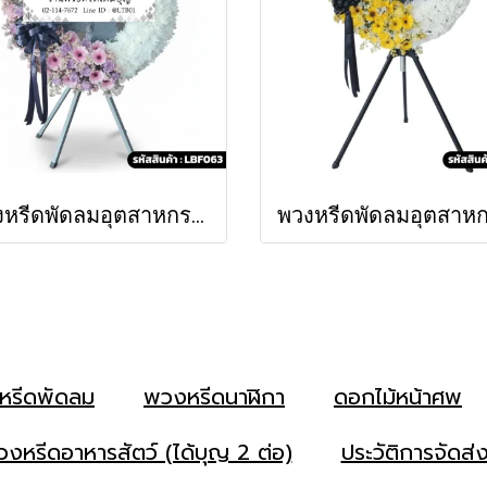
พวงหรีดพัดลมอุตสาหกรรม "บุหงารำไพ" (LBF 063)
หรีดพัดลม
พวงหรีดนาฬิกา
ดอกไม้หน้าศพ
งหรีดอาหารสัตว์ (ได้บุญ 2 ต่อ)
ประวัติการจัดส่