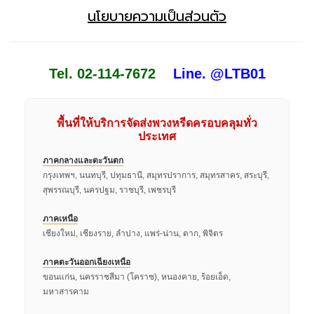
นโยบายความเป็นส่วนตัว
Tel. 02-114-7672
Line. @LTB01
พื้นที่ให้บริการจัดส่งพวงหรีดครอบคลุมทั่ว
ประเทศ
ภาคกลางและตะวันตก
กรุงเทพฯ, นนทบุรี, ปทุมธานี, สมุทรปราการ, สมุทรสาคร, สระบุรี,
สุพรรณบุรี, นครปฐม, ราชบุรี, เพชรบุรี
ภาคเหนือ
เชียงใหม่, เชียงราย, ลำปาง, แพร่-น่าน, ตาก, พิจิตร
ภาคตะวันออกเฉียงเหนือ
ขอนแก่น, นครราชสีมา (โคราช), หนองคาย, ร้อยเอ็ด,
มหาสารคาม