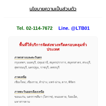
นโยบายความเป็นส่วนตัว
Tel. 02-114-7672
Line. @LTB01
พื้นที่ให้บริการจัดส่งพวงหรีดครอบคลุมทั่ว
ประเทศ
ภาคกลางและตะวันตก
กรุงเทพฯ, นนทบุรี, ปทุมธานี, สมุทรปราการ, สมุทรสาคร, สระบุรี,
สุพรรณบุรี, นครปฐม, ราชบุรี, เพชรบุรี
ภาคเหนือ
เชียงใหม่, เชียงราย, ลำปาง, แพร่-น่าน, ตาก, พิจิตร
ภาคตะวันออกเฉียงเหนือ
ขอนแก่น, นครราชสีมา (โคราช), หนองคาย, ร้อยเอ็ด,
มหาสารคาม