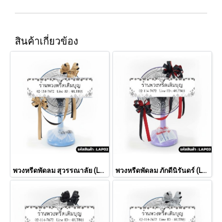
สินค้าเกี่ยวข้อง
พวงหรีดพัดลม สุวรรณาลัย (LAP02)
พวงหรีดพัดลม ภักดีนิรันดร์ (LAP03)