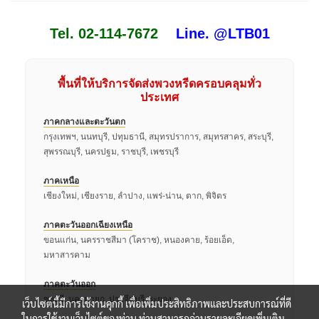
Tel. 02-114-7672
Line. @LTB01
พื้นที่ให้บริการจัดส่งพวงหรีดครอบคลุมทั่ว
ประเทศ
ภาคกลางและตะวันตก
กรุงเทพฯ, นนทบุรี, ปทุมธานี, สมุทรปราการ, สมุทรสาคร, สระบุรี,
สุพรรณบุรี, นครปฐม, ราชบุรี, เพชรบุรี
ภาคเหนือ
เชียงใหม่, เชียงราย, ลำปาง, แพร่-น่าน, ตาก, พิจิตร
ภาคตะวันออกเฉียงเหนือ
ขอนแก่น, นครราชสีมา (โคราช), หนองคาย, ร้อยเอ็ด,
มหาสารคาม
ภาคตะวันออก
ชลบุรี, นครนายก, ปราจีนบุรี, ระยอง
เว็บไซต์นี้มีการใช้งานคุกกี้ เพื่อเพิ่มประสิทธิภาพและประสบการณ์ที่ดี
ในการใช้งานเว็บไซต์ของท่าน ท่านสามารถอ่านรายละเอียดเพิ่มเติม