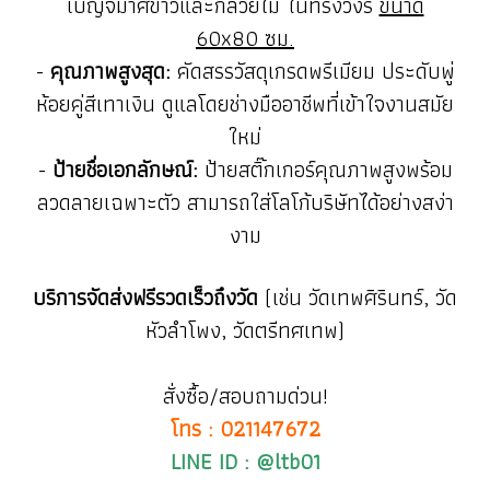
เบญจมาศขาวและกล้วยไม้ ในทรงวงรี
ขนาด
60x80 ซม.
-
คุณภาพสูงสุด:
คัดสรรวัสดุเกรดพรีเมียม ประดับพู่
ห้อยคู่สีเทาเงิน ดูแลโดยช่างมืออาชีพที่เข้าใจงานสมัย
ใหม่
-
ป้ายชื่อเอกลักษณ์:
ป้ายสติ๊กเกอร์คุณภาพสูงพร้อม
ลวดลายเฉพาะตัว สามารถใส่โลโก้บริษัทได้อย่างสง่า
งาม
บริการจัดส่งฟรีรวดเร็วถึงวัด
(เช่น วัดเทพศิรินทร์, วัด
หัวลำโพง, วัดตรีทศเทพ)
สั่งซื้อ/สอบถามด่วน!
โทร : 021147672
LINE ID : @ltb01