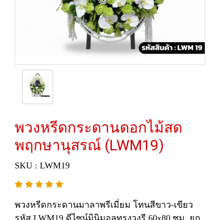
พวงหรีดกระดานดอกไม้สด
พฤกษานุสรณ์ (LWM19)
SKU : LWM19
พวงหรีดกระดานมาลาพรีเมี่ยม โทนสีขาว-เขียว
รหัส LWM19 ดีไซน์มินิมอลทรงวงรี 60x80 ซม. ยก