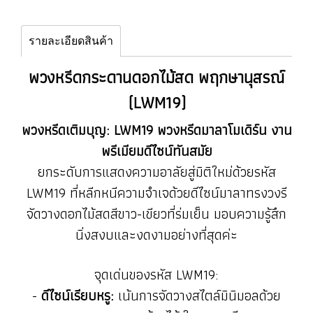
รายละเอียดสินค้า
พวงหรีดกระดานดอกไม้สด พฤกษานุสรณ์
(LWM19)
พวงหรีดเติมบุญ: LWM19 พวงหรีดมาลาโมเดิร์น งาน
พรีเมียมดีไซน์ทันสมัย
ยกระดับการแสดงความอาลัยสู่มิติใหม่ด้วยรหัส
LWM19 ที่หลีกหนีความจำเจด้วยดีไซน์มาลาทรงวงรี
จัดวางดอกไม้สดสีขาว-เขียวที่ร่มเย็น มอบความรู้สึก
นิ่งสงบและงดงามอย่างที่สุดค่ะ
จุดเด่นของรหัส LWM19:
-
ดีไซน์เรียบหรู:
เน้นการจัดวางสไตล์มินิมอลด้วย