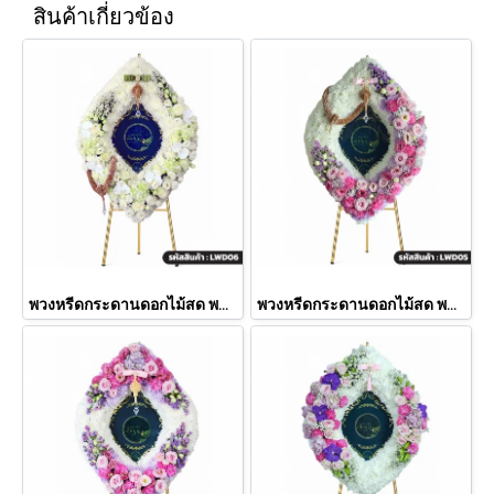
สินค้าเกี่ยวข้อง
พวงหรีดกระดานดอกไม้สด พชรมาลา โทนสีขาวล้วน (LWD06)
พวงหรีดกระดานดอกไม้สด พชรมาลา โทนสีขาว-ชมพู-ม่วงอ่อน (LWD05)