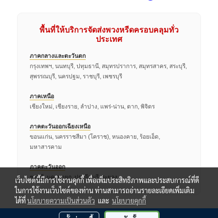
พื้นที่ให้บริการจัดส่งพวงหรีดครอบคลุมทั่ว
ประเทศ
ภาคกลางและตะวันตก
กรุงเทพฯ, นนทบุรี, ปทุมธานี, สมุทรปราการ, สมุทรสาคร, สระบุรี,
สุพรรณบุรี, นครปฐม, ราชบุรี, เพชรบุรี
ภาคเหนือ
เชียงใหม่, เชียงราย, ลำปาง, แพร่-น่าน, ตาก, พิจิตร
ภาคตะวันออกเฉียงเหนือ
ขอนแก่น, นครราชสีมา (โคราช), หนองคาย, ร้อยเอ็ด,
มหาสารคาม
ภาคตะวันออก
ชลบุรี, นครนายก, ปราจีนบุรี, ระยอง
เว็บไซต์นี้มีการใช้งานคุกกี้ เพื่อเพิ่มประสิทธิภาพและประสบการณ์ที่ดี
ในการใช้งานเว็บไซต์ของท่าน ท่านสามารถอ่านรายละเอียดเพิ่มเติม
ได้ที่
นโยบายความเป็นส่วนตัว
และ
นโยบายคุกกี้