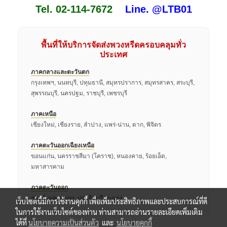
Tel. 02-114-7672
Line. @LTB01
พื้นที่ให้บริการจัดส่งพวงหรีดครอบคลุมทั่ว
ประเทศ
ภาคกลางและตะวันตก
กรุงเทพฯ, นนทบุรี, ปทุมธานี, สมุทรปราการ, สมุทรสาคร, สระบุรี,
สุพรรณบุรี, นครปฐม, ราชบุรี, เพชรบุรี
ภาคเหนือ
เชียงใหม่, เชียงราย, ลำปาง, แพร่-น่าน, ตาก, พิจิตร
ภาคตะวันออกเฉียงเหนือ
ขอนแก่น, นครราชสีมา (โคราช), หนองคาย, ร้อยเอ็ด,
มหาสารคาม
ภาคตะวันออก
ชลบุรี, นครนายก, ปราจีนบุรี, ระยอง
เว็บไซต์นี้มีการใช้งานคุกกี้ เพื่อเพิ่มประสิทธิภาพและประสบการณ์ที่ดี
ในการใช้งานเว็บไซต์ของท่าน ท่านสามารถอ่านรายละเอียดเพิ่มเติม
ได้ที่
นโยบายความเป็นส่วนตัว
และ
นโยบายคุกกี้